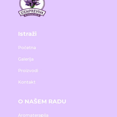
Istraži
Početna
Galerija
Proizvodi
Kontakt
O NAŠEM RADU
Aromaterapija