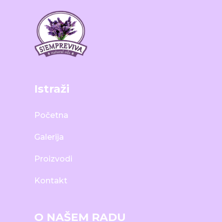
Istraži
Početna
Galerija
Proizvodi
Kontakt
O NAŠEM RADU