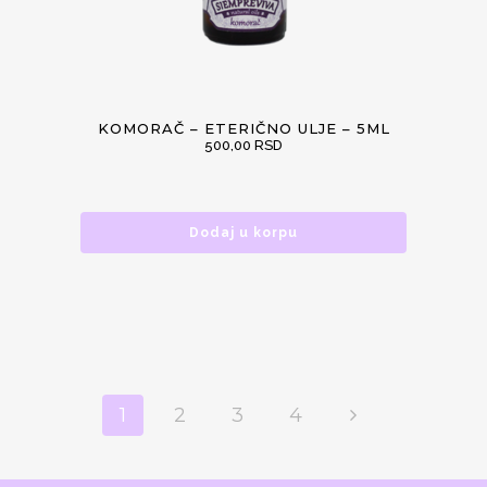
KOMORAČ – ETERIČNO ULJE – 5ML
500,00
RSD
Dodaj u korpu
1
2
3
4