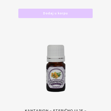
Dodaj u korpu
KANTARION – ETERIČNO ULJE –