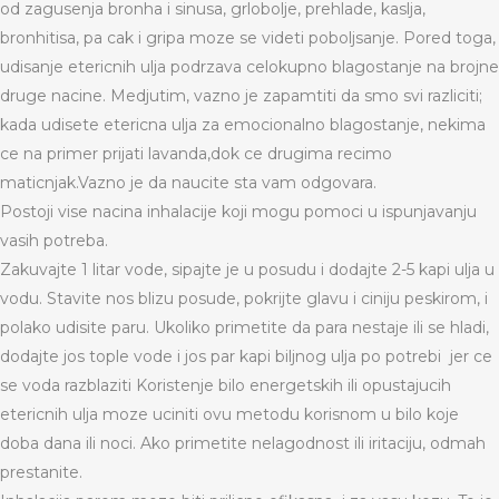
od zagusenja bronha i sinusa, grlobolje, prehlade, kaslja,
bronhitisa, pa cak i gripa moze se videti poboljsanje. Pored toga,
udisanje etericnih ulja podrzava celokupno blagostanje na brojne
druge nacine. Medjutim, vazno je zapamtiti da smo svi razliciti;
kada udisete etericna ulja za emocionalno blagostanje, nekima
ce na primer prijati lavanda,dok ce drugima recimo
maticnjak.Vazno je da naucite sta vam odgovara.
Postoji vise nacina inhalacije koji mogu pomoci u ispunjavanju
vasih potreba.
Zakuvajte 1 litar vode, sipajte je u posudu i dodajte 2-5 kapi ulja u
vodu. Stavite nos blizu posude, pokrijte glavu i ciniju peskirom, i
polako udisite paru. Ukoliko primetite da para nestaje ili se hladi,
dodajte jos tople vode i jos par kapi biljnog ulja po potrebi jer ce
se voda razblaziti Koristenje bilo energetskih ili opustajucih
etericnih ulja moze uciniti ovu metodu korisnom u bilo koje
doba dana ili noci. Ako primetite nelagodnost ili iritaciju, odmah
prestanite.