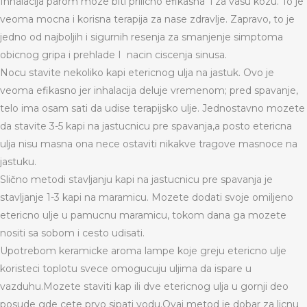
Inhalacija parom moze biti prilicno efikasna i za vasu kozu. To je
veoma mocna i korisna terapija za nase zdravlje. Zapravo, to je
jedno od najboljih i sigurnih resenja za smanjenje simptoma
obicnog gripa i prehlade I nacin ciscenja sinusa.
Nocu stavite nekoliko kapi etericnog ulja na jastuk. Ovo je
veoma efikasno jer inhalacija deluje vremenom; pred spavanje,
telo ima osam sati da udise terapijsko ulje. Jednostavno mozete
da stavite 3-5 kapi na jastucnicu pre spavanja,a posto etericna
ulja nisu masna ona nece ostaviti nikakve tragove masnoce na
jastuku.
Slično metodi stavljanju kapi na jastucnicu pre spavanja je
stavljanje 1-3 kapi na maramicu. Mozete dodati svoje omiljeno
etericno ulje u pamucnu maramicu, tokom dana ga mozete
nositi sa sobom i cesto udisati.
Upotrebom keramicke aroma lampe koje greju etericno ulje
koristeci toplotu svece omogucuju uljima da ispare u
vazduhu.Mozete staviti kap ili dve etericnog ulja u gornji deo
posude gde cete prvo sipati vodu.Ovaj metod je dobar za licnu