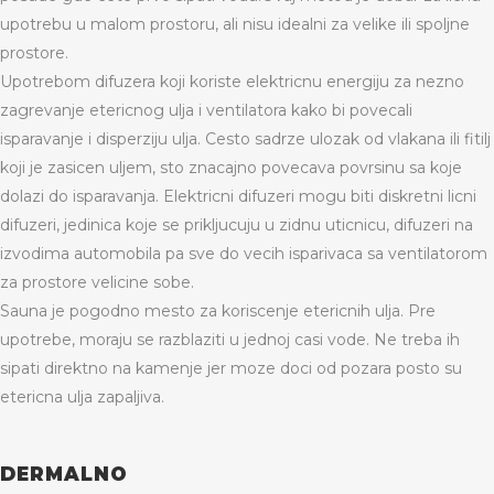
upotrebu u malom prostoru, ali nisu idealni za velike ili spoljne
prostore.
Upotrebom difuzera koji koriste elektricnu energiju za nezno
zagrevanje etericnog ulja i ventilatora kako bi povecali
isparavanje i disperziju ulja. Cesto sadrze ulozak od vlakana ili fitilj
koji je zasicen uljem, sto znacajno povecava povrsinu sa koje
dolazi do isparavanja. Elektricni difuzeri mogu biti diskretni licni
difuzeri, jedinica koje se prikljucuju u zidnu uticnicu, difuzeri na
izvodima automobila pa sve do vecih isparivaca sa ventilatorom
za prostore velicine sobe.
Sauna je pogodno mesto za koriscenje etericnih ulja. Pre
upotrebe, moraju se razblaziti u jednoj casi vode. Ne treba ih
sipati direktno na kamenje jer moze doci od pozara posto su
etericna ulja zapaljiva.
DERMALNO