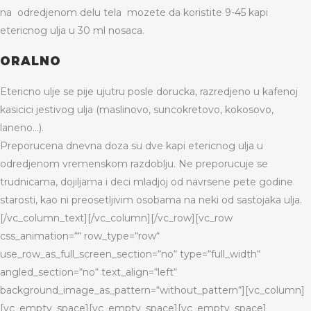
na odredjenom delu tela mozete da koristite 9-45 kapi
etericnog ulja u 30 ml nosaca.
ORALNO
Etericno ulje se pije ujutru posle dorucka, razredjeno u kafenoj
kasicici jestivog ulja (maslinovo, suncokretovo, kokosovo,
laneno…).
Preporucena dnevna doza su dve kapi etericnog ulja u
odredjenom vremenskom razdoblju. Ne preporucuje se
trudnicama, dojiljama i deci mladjoj od navrsene pete godine
starosti, kao ni preosetljivim osobama na neki od sastojaka ulja.
[/vc_column_text][/vc_column][/vc_row][vc_row
css_animation=““ row_type=“row“
use_row_as_full_screen_section=“no“ type=“full_width“
angled_section=“no“ text_align=“left“
background_image_as_pattern=“without_pattern“][vc_column]
[vc_empty_space][vc_empty_space][vc_empty_space]