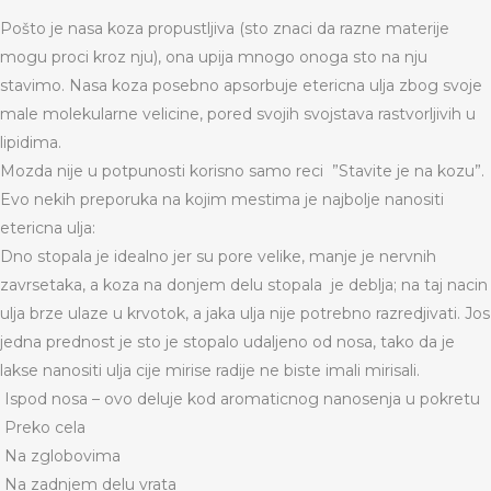
Pošto je nasa koza propustljiva (sto znaci da razne materije
mogu proci kroz nju), ona upija mnogo onoga sto na nju
stavimo. Nasa koza posebno apsorbuje etericna ulja zbog svoje
male molekularne velicine, pored svojih svojstava rastvorljivih u
lipidima.
Mozda nije u potpunosti korisno samo reci ”Stavite je na kozu”.
Evo nekih preporuka na kojim mestima je najbolje nanositi
etericna ulja:
Dno stopala je idealno jer su pore velike, manje je nervnih
zavrsetaka, a koza na donjem delu stopala je deblja; na taj nacin
ulja brze ulaze u krvotok, a jaka ulja nije potrebno razredjivati. Jos
jedna prednost je sto je stopalo udaljeno od nosa, tako da je
lakse nanositi ulja cije mirise radije ne biste imali mirisali.
Ispod nosa – ovo deluje kod aromaticnog nanosenja u pokretu
Preko cela
Na zglobovima
Na zadnjem delu vrata