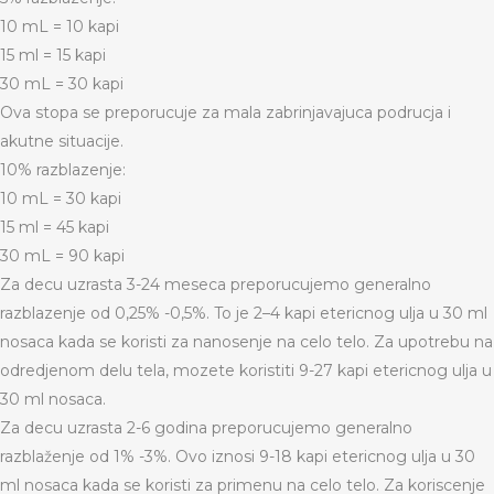
10 mL = 10 kapi
15 ml = 15 kapi
30 mL = 30 kapi
Ova stopa se preporucuje za mala zabrinjavajuca podrucja i
akutne situacije.
10% razblazenje:
10 mL = 30 kapi
15 ml = 45 kapi
30 mL = 90 kapi
Za decu uzrasta 3-24 meseca preporucujemo generalno
razblazenje od 0,25% -0,5%. To je 2–4 kapi etericnog ulja u 30 ml
nosaca kada se koristi za nanosenje na celo telo. Za upotrebu na
odredjenom delu tela, mozete koristiti 9-27 kapi etericnog ulja u
30 ml nosaca.
Za decu uzrasta 2-6 godina preporucujemo generalno
razblaženje od 1% -3%. Ovo iznosi 9-18 kapi etericnog ulja u 30
ml nosaca kada se koristi za primenu na celo telo. Za koriscenje