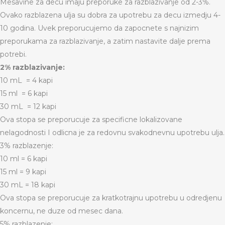
Mesavine za decu imaju preporuke za razblazivanje od 2-3%.
Ovako razblazena ulja su dobra za upotrebu za decu izmedju 4-
10 godina. Uvek preporucujemo da zapocnete s najnizim
preporukama za razblazivanje, a zatim nastavite dalje prema
potrebi.
2% razblazivanje:
10 mL = 4 kapi
15 ml = 6 kapi
30 mL = 12 kapi
Ova stopa se preporucuje za specificne lokalizovane
nelagodnosti I odlicna je za redovnu svakodnevnu upotrebu ulja.
3% razblazenje:
10 ml = 6 kapi
15 ml = 9 kapi
30 mL = 18 kapi
Ova stopa se preporucuje za kratkotrajnu upotrebu u odredjenu
koncernu, ne duze od mesec dana.
5% razblazenje: