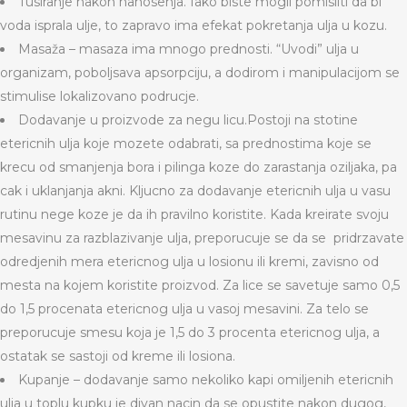
Tusiranje nakon nanosenja. Iako biste mogli pomisliti da bi
voda isprala ulje, to zapravo ima efekat pokretanja ulja u kozu.
Masaža – masaza ima mnogo prednosti. “Uvodi” ulja u
organizam, poboljsava apsorpciju, a dodirom i manipulacijom se
stimulise lokalizovano podrucje.
Dodavanje u proizvode za negu licu.Postoji na stotine
etericnih ulja koje mozete odabrati, sa prednostima koje se
krecu od smanjenja bora i pilinga koze do zarastanja oziljaka, pa
cak i uklanjanja akni. Kljucno za dodavanje etericnih ulja u vasu
rutinu nege koze je da ih pravilno koristite. Kada kreirate svoju
mesavinu za razblazivanje ulja, preporucuje se da se pridrzavate
odredjenih mera etericnog ulja u losionu ili kremi, zavisno od
mesta na kojem koristite proizvod. Za lice se savetuje samo 0,5
do 1,5 procenata etericnog ulja u vasoj mesavini. Za telo se
preporucuje smesu koja je 1,5 do 3 procenta etericnog ulja, a
ostatak se sastoji od kreme ili losiona.
Kupanje – dodavanje samo nekoliko kapi omiljenih etericnih
ulja u toplu kupku je divan nacin da se opustite nakon dugog,