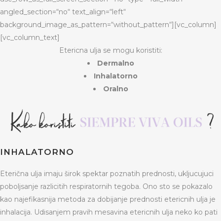
angled_section=“no“ text_align=“left“
background_image_as_pattern=“without_pattern“][vc_column]
[vc_column_text]
Etericna ulja se mogu koristiti:
Dermalno
Inhalatorno
Oralno
INHALATORNO
Eterična ulja imaju širok spektar poznatih prednosti, ukljucujuci
poboljsanje razlicitih respiratornih tegoba. Ono sto se pokazalo
kao najefikasnija metoda za dobijanje prednosti etericnih ulja je
inhalacija. Udisanjem pravih mesavina etericnih ulja neko ko pati