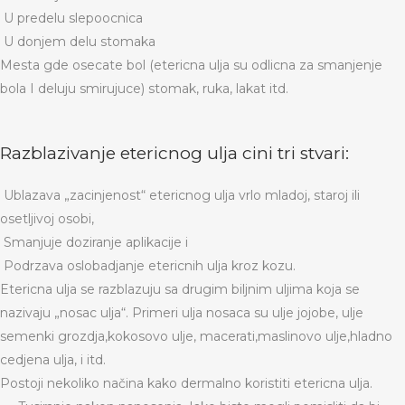
U predelu slepoocnica
U donjem delu stomaka
Mesta gde osecate bol (etericna ulja su odlicna za smanjenje
bola I deluju smirujuce) stomak, ruka, lakat itd.
Razblazivanje etericnog ulja cini tri stvari:
Ublazava „zacinjenost“ etericnog ulja vrlo mladoj, staroj ili
osetljivoj osobi,
Smanjuje doziranje aplikacije i
Podrzava oslobadjanje etericnih ulja kroz kozu.
Etericna ulja se razblazuju sa drugim biljnim uljima koja se
nazivaju „nosac ulja“. Primeri ulja nosaca su ulje jojobe, ulje
semenki grozdja,kokosovo ulje, macerati,maslinovo ulje,hladno
cedjena ulja, i itd.
Postoji nekoliko načina kako dermalno koristiti etericna ulja.