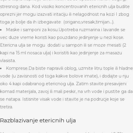
stresnog dana. Kod visoko koncentrovanih etericnih ulja budite
oprezni jer mogu izazvati iritaciju ili nelagodnost na kozi I zbog
toga je bolje da ih izbegavate (origano,vresak,timijan…).
Maske i samponi za kosu.Upotreba ruzmarina i lavande se
vec duze vreme koristi kao pouzdano jedinjenje u nezi kose.
Etericna ulja se mogu dodati u sampon ili se moze mesati (2
kapi na 15 ml nosaca ulja) i koristiti kao jedinjenje za masazu
vlasista.
Komprese.Da biste napravili oblog, uzmite litru tople ili hladne
vode (u zavisnosti od toga kakve bolove imate), i dodajte u nju
oko 4 kapi odabranog etericnog ulja. Zatim stavite presavijeni
komad materijala, zavoj ili mali peskir, na vrh vode i pustite ga da
se natapa. Istisnite visak vode i stavite je na podrucje koje se
tretira.
Razblazivanje etericnih ulja