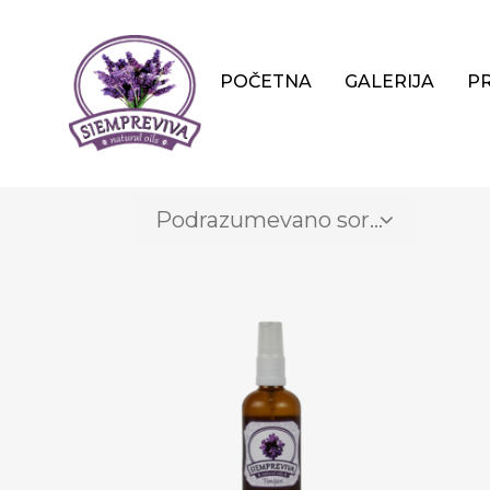
POČETNA
GALERIJA
P
Podrazumevano sortiranje