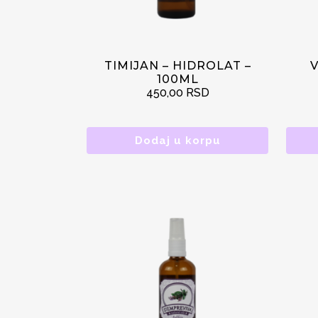
TIMIJAN – HIDROLAT –
V
100ML
450,00
RSD
Dodaj u korpu