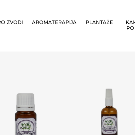
ROIZVODI
AROMATERAPIJA
PLANTAŽE
KAK
PO