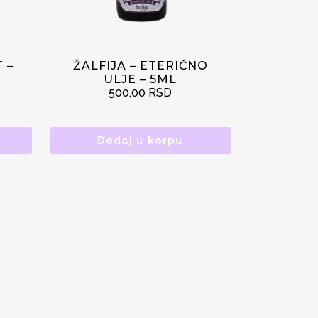
 –
ŽALFIJA – ETERIČNO
ULJE – 5ML
500,00
RSD
Dodaj u korpu