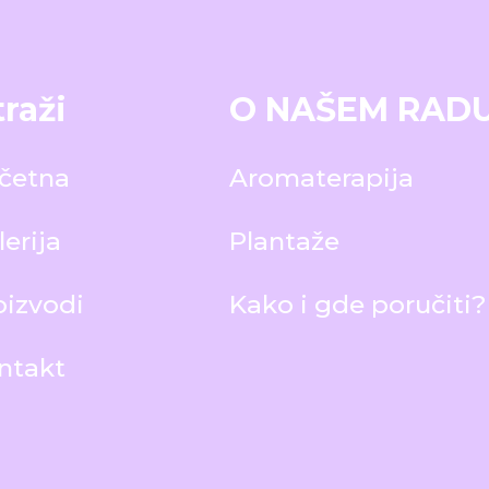
traži
O NAŠEM RAD
četna
Aromaterapija
lerija
Plantaže
oizvodi
Kako i gde poručiti?
ntakt