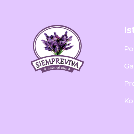
Is
Po
Ga
Pr
Ko