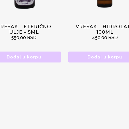
RESAK – ETERIČNO
VRESAK – HIDROLAT
ULJE – 5ML
100ML
550,00
RSD
450,00
RSD
Dodaj u korpu
Dodaj u korpu