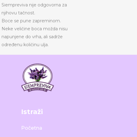
Siempreviva nije odgovorna za
njihovu tačnost.
Boce se pune zapreminom.
Neke veličine boca možda nisu
napunjene do vrha, ali sadrže
određenu količinu ulja.
Istraži
Početna