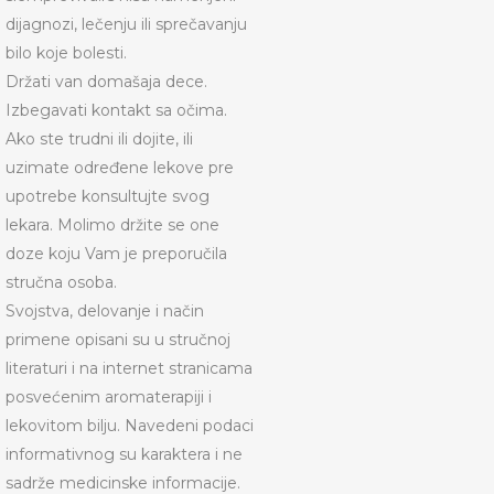
dijagnozi, lečenju ili sprečavanju
bilo koje bolesti.
Držati van domašaja dece.
Izbegavati kontakt sa očima.
Ako ste trudni ili dojite, ili
uzimate određene lekove pre
upotrebe konsultujte svog
lekara. Molimo držite se one
doze koju Vam je preporučila
stručna osoba.
Svojstva, delovanje i način
primene opisani su u stručnoj
literaturi i na internet stranicama
posvećenim aromaterapiji i
lekovitom bilju. Navedeni podaci
informativnog su karaktera i ne
sadrže medicinske informacije.