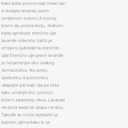
kako biste promovisali miran san
ili dodajte lavandu svom
omiljenom losionu ili noćnoj
kremi da umirite kožu. Jednom
kada isprobate eterično ulje
lavande videćete zašto je
omiljeno ljubiteljima eteričnih
ulja! Eterično ulje prave lavande
je nezamenjivi deo svakog
domaćinstva. Na svežu
opekotinu ili porezotinu
ukapajte par kapi ulja pa ćete
tako umanjiti bol i pomoći
bržem zarastanju tkiva. Lavanda
ne peče kada se ukapa na ranu.
Takođe se može razblažiti sa
baznim uljima kako bi se