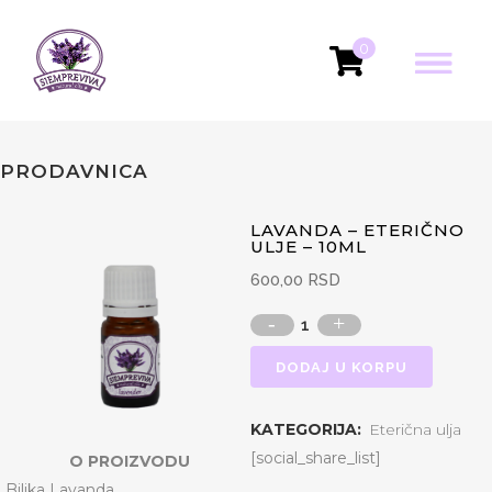
0
PRODAVNICA
LAVANDA – ETERIČNO
ULJE – 10ML
600,00
RSD
DODAJ U KORPU
KATEGORIJA:
Eterična ulja
[social_share_list]
O PROIZVODU
Biljka Lavanda