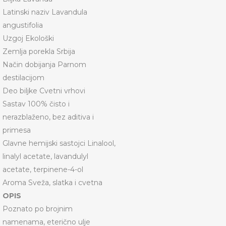
Latinski naziv Lavandula
angustifolia
Uzgoj Ekološki
Zemlja porekla Srbija
Način dobijanja Parnom
destilacijom
Deo biljke Cvetni vrhovi
Sastav 100% čisto i
nerazblaženo, bez aditiva i
primesa
Glavne hemijski sastojci Linalool,
linalyl acetate, lavandulyl
acetate, terpinene-4-ol
Aroma Sveža, slatka i cvetna
OPIS
Poznato po brojnim
namenama, eterično ulje