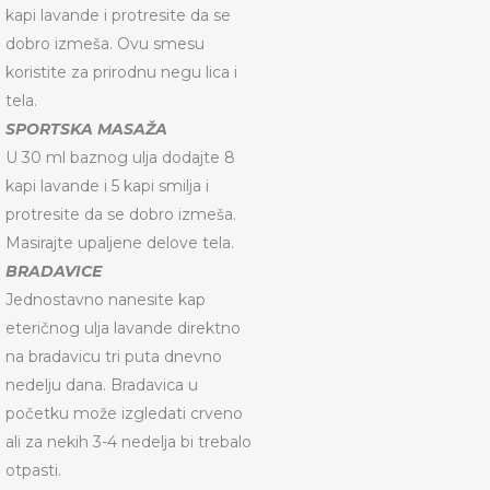
kapi lavande i protresite da se
dobro izmeša. Ovu smesu
koristite za prirodnu negu lica i
tela.
SPORTSKA MASAŽA
U 30 ml baznog ulja dodajte 8
kapi lavande i 5 kapi smilja i
protresite da se dobro izmeša.
Masirajte upaljene delove tela.
BRADAVICE
Jednostavno nanesite kap
eteričnog ulja lavande direktno
na bradavicu tri puta dnevno
nedelju dana. Bradavica u
početku može izgledati crveno
ali za nekih 3-4 nedelja bi trebalo
otpasti.