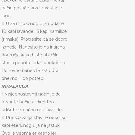
opekotina ostane čista i na taj
način postiče brze zarastanje
rane.
II U 25 ml baznog ulja dodajte
10 kapi lavande i 5 kapi kamilice
(rimske). Protresite da se dobro
izmeša. Nanesite je na iritirana
područja kako biste ublažili
stanja poput ujeda i opekotina.
Ponovno nanesite 2-3 puta
dnevno ili po potrebi.
INHALACIJA
I Najjednostavniji način je da
otvorite bočicu i direktno
udišete eterično ulje lavande.
II Pre spavanja stavite nekoliko
kapi eteričnog ulja na jastuk.
Ovo je veoma efikasno jer