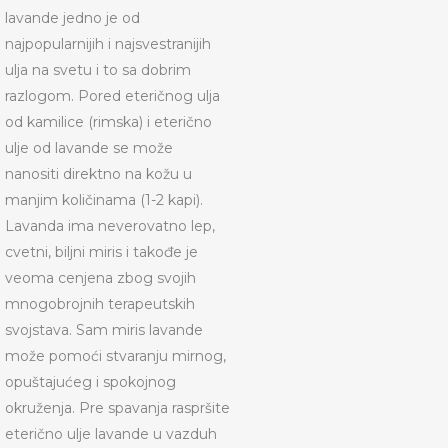
lavande jedno je od
najpopularnijih i najsvestranijih
ulja na svetu i to sa dobrim
razlogom. Pored eteričnog ulja
od kamilice (rimska) i eterično
ulje od lavande se može
nanositi direktno na kožu u
manjim količinama (1-2 kapi).
Lavanda ima neverovatno lep,
cvetni, biljni miris i takođe je
veoma cenjena zbog svojih
mnogobrojnih terapeutskih
svojstava. Sam miris lavande
može pomoći stvaranju mirnog,
opuštajućeg i spokojnog
okruženja. Pre spavanja raspršite
eterično ulje lavande u vazduh