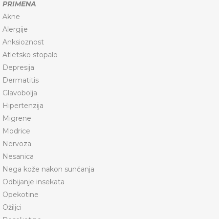
PRIMENA
Akne
Alergije
Anksioznost
Atletsko stopalo
Depresija
Dermatitis
Glavobolja
Hipertenzija
Migrene
Modrice
Nervoza
Nesanica
Nega kože nakon sunčanja
Odbijanje insekata
Opekotine
Ožiljci