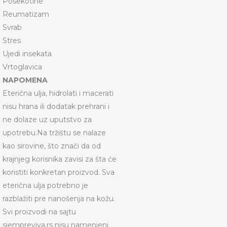
Posekotine
Reumatizam
Svrab
Stres
Ujedi insekata
Vrtoglavica
NAPOMENA
Eterična ulja, hidrolati i macerati
nisu hrana ili dodatak prehrani i
ne dolaze uz uputstvo za
upotrebu.Na tržištu se nalaze
kao sirovine, što znači da od
krajnjeg korisnika zavisi za šta će
koristiti konkretan proizvod. Sva
eterična ulja potrebno je
razblažiti pre nanošenja na kožu.
Svi proizvodi na sajtu
siempreviva.rs nisu namenjeni