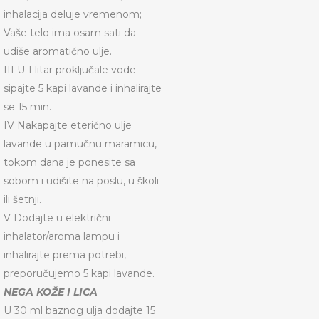
inhalacija deluje vremenom;
Vaše telo ima osam sati da
udiše aromatično ulje.
III U 1 litar proključale vode
sipajte 5 kapi lavande i inhalirajte
se 15 min.
IV Nakapajte eterično ulje
lavande u pamučnu maramicu,
tokom dana je ponesite sa
sobom i udišite na poslu, u školi
ili šetnji.
V Dodajte u električni
inhalator/aroma lampu i
inhalirajte prema potrebi,
preporučujemo 5 kapi lavande.
NEGA KOŽE I LICA
U 30 ml baznog ulja dodajte 15