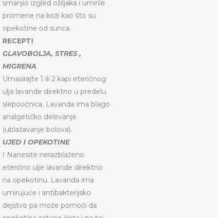
smanjio izgled ožiljaka i umirile
promene na koži kao što su
opekotine od sunca.
RECEPTI
GLAVOBOLJA, STRES ,
MIGRENA
Umasirajte 1 ili 2 kapi eteričnog
ulja lavande direktno u predelu
slepoočnica. Lavanda ima blago
analgetičko delovanje
(ublažavanje bolova).
UJED I OPEKOTINE
I Nanesite nerazblaženo
eterično ulje lavande direktno
na opekotinu. Lavanda ima
umirujuće i antibakterijsko
dejstvo pa može pomoći da